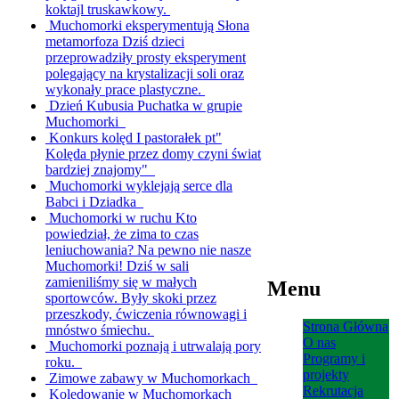
koktajl truskawkowy.
Muchomorki eksperymentują
Słona
metamorfoza Dziś dzieci
przeprowadziły prosty eksperyment
polegający na krystalizacji soli oraz
wykonały prace plastyczne.
Dzień Kubusia Puchatka w grupie
Muchomorki
Konkurs kolęd I pastorałek pt"
Kolęda płynie przez domy czyni świat
bardziej znajomy"
Muchomorki wyklejają serce dla
Babci i Dziadka
Muchomorki w ruchu
Kto
powiedział, że zima to czas
leniuchowania? Na pewno nie nasze
Muchomorki! Dziś w sali
zamieniliśmy się w małych
Menu
sportowców. Były skoki przez
przeszkody, ćwiczenia równowagi i
Strona Główna
mnóstwo śmiechu.
O nas
Muchomorki poznają i utrwalają pory
Programy i
roku.
projekty
Zimowe zabawy w Muchomorkach
Rekrutacja
Kolędowanie w Muchomorkach