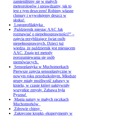
zamieniliśmy się w małych
meteorologów i sprawdzamy, jak to
jest z tym deszczem! Robimy własne
chmury i wywołujemy deszcz w
słoiku!
Logoprofilaktyka
Październik miesiąc AAC
Jak
rozmawiać o niepełnosprawności?” –
zajęcia przybliżające świat osób
niepełnosprawnych. Dzieci już
wiedzą, że październik jest miesiącem
AAC. Znają też metody
porozumiewania się osób
niemówiących.
Sensoplastyka w Muchomorkach
Pierwsze zajęcia sensoplastyczne w
nowym roku przedszkolnym. Młodsze
grupy miały możliwość zabawy w
kisielu, w czasie której uaktywniły
wszystkie zmysły. Zabawa była
Pyszna!
Magia natury w małych rączkach
Muchomorków
Zdrowie chipsy
Zakręcone kropki- eksperymenty w