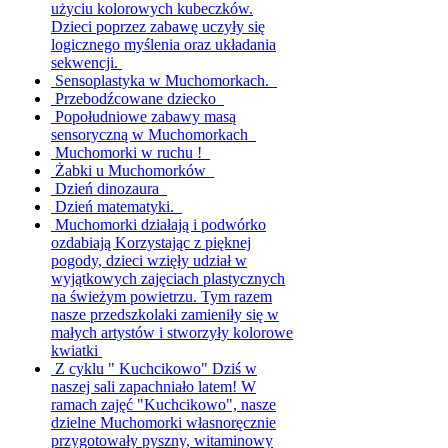
użyciu kolorowych kubeczków.
Dzieci poprzez zabawę uczyły się
logicznego myślenia oraz układania
sekwencji.
Sensoplastyka w Muchomorkach.
Przebodźcowane dziecko
Popołudniowe zabawy masą
sensoryczną w Muchomorkach
Muchomorki w ruchu !
Żabki u Muchomorków
Dzień dinozaura
Dzień matematyki.
Muchomorki działają i podwórko
ozdabiają
Korzystając z pięknej
pogody, dzieci wzięły udział w
wyjątkowych zajęciach plastycznych
na świeżym powietrzu. Tym razem
nasze przedszkolaki zamieniły się w
małych artystów i stworzyły kolorowe
kwiatki
Z cyklu " Kuchcikowo"
Dziś w
naszej sali zapachniało latem! W
ramach zajęć "Kuchcikowo", nasze
dzielne Muchomorki własnoręcznie
przygotowały pyszny, witaminowy