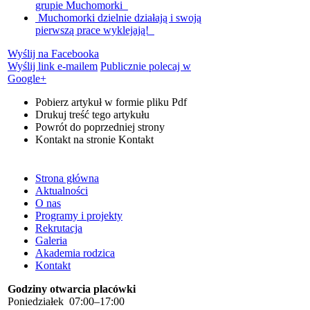
grupie Muchomorki
Muchomorki dzielnie działają i swoją
pierwszą prace wyklejają!
Wyślij na Facebooka
Wyślij link e-mailem
Publicznie polecaj w
Google+
Pobierz artykuł w formie pliku
Pdf
Drukuj
treść tego artykułu
Powrót
do poprzedniej strony
Kontakt
na stronie Kontakt
Strona główna
Aktualności
O nas
Programy i projekty
Rekrutacja
Galeria
Akademia rodzica
Kontakt
Godziny otwarcia placówki
Poniedziałek 07:00–17:00