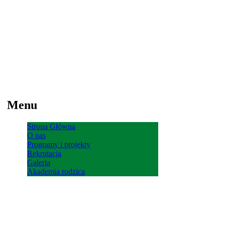
Menu
Strona Główna
O nas
Programy i projekty
Rekrutacja
Galeria
Akademia rodzica