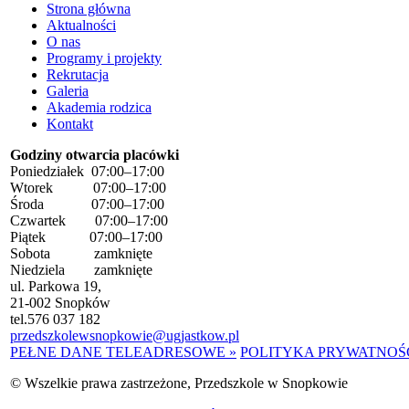
Strona główna
Aktualności
O nas
Programy i projekty
Rekrutacja
Galeria
Akademia rodzica
Kontakt
Godziny otwarcia placówki
Poniedziałek 07:00–17:00
Wtorek 07:00–17:00
Środa 07:00–17:00
Czwartek 07:00–17:00
Piątek 07:00–17:00
Sobota zamknięte
Niedziela zamknięte
ul. Parkowa 19,
21-002 Snopków
tel.
576 037 182
przedszkolewsnopkowie@ugjastkow.pl
PEŁNE DANE TELEADRESOWE »
POLITYKA PRYWATNOŚC
©
Wszelkie prawa zastrzeżone, Przedszkole w Snopkowie