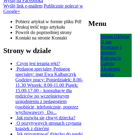
Wyślij na Facebooka
Wyślij link e-mailem
Publicznie polecaj w
Google+
Pobierz artykuł w formie pliku
Pdf
Menu
Drukuj
treść tego artykułu
Powrót
do poprzedniej strony
Strona Główna
Kontakt
na stronie Kontakt
O nas
Programy i
Strony w dziale
projekty
Rekrutacja
Czym jest terapia ręki?
Galeria
Pedagog specjalny
Pedagog
Akademia
specjalny: mgr Ewa Kalbarczyk
rodzica
Godziny pracy: Poniedziałek: 8.00-
11.30 Wtorek: 8.00-11.00 Piątek:
15.00-17.00 – konsultacje dla
rodziców po wcześniejszym
uzgodnieniu z pedagogiem
(osobiście, telefonicznie, poprzez
wychowawcę) Do...
Jak rozwija się chwyt dziecka?
O pozytywnych stronach czytania
książek z dziećmi
Jak przygotować dziecko do nauki