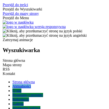
Przejdź do treści
Przejdź do Wyszukiwarki
Przejdź do mapy strony
Przejdź do Menu
Zatrzymaj animacje
Wyszukiwarka
Strona główna
Mapa strony
RSS
Kontakt
Strona główna
Aktualności
O nas
Programy i projekty
Rekrutacja
Galeria
Akademia rodzica