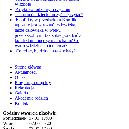
w szkole
Artykuł o rodzinnym czytaniu
Jak pomóc dziecku uczyć się czytać?
Konflikty w przedszkolu
Konflikt
wpisany jest w rozwój człowieka,
także człowieka w wieku
przedszkolnym. Jak sobie poradzić z
konfliktami między maluchami? Co
warto wiedzieć na ten temat?
Co robić, by dzieci nas słuchały?
Strona główna
Aktualności
O nas
Programy i projekty
Rekrutacja
Galeria
Akademia rodzica
Kontakt
Godziny otwarcia placówki
Poniedziałek 07:00–17:00
Wtorek 07:00–17:00
Środa 07:00–17:00