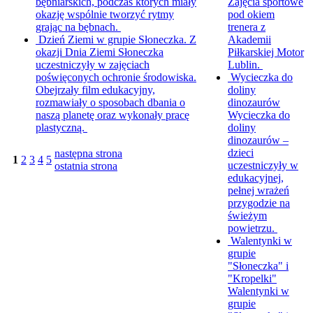
bębniarskich, podczas których miały
Zajęcia sportowe
okazję wspólnie tworzyć rytmy
pod okiem
grając na bębnach.
trenera z
Dzień Ziemi w grupie Słoneczka.
Z
Akademii
okazji Dnia Ziemi Słoneczka
Piłkarskiej Motor
uczestniczyły w zajęciach
Lublin.
poświęconych ochronie środowiska.
Wycieczka do
Obejrzały film edukacyjny,
doliny
rozmawiały o sposobach dbania o
dinozaurów
naszą planetę oraz wykonały pracę
Wycieczka do
plastyczną.
doliny
dinozaurów –
dzieci
następna strona
1
2
3
4
5
uczestniczyły w
ostatnia strona
edukacyjnej,
pełnej wrażeń
przygodzie na
świeżym
powietrzu.
Walentynki w
grupie
"Słoneczka" i
"Kropelki"
Walentynki w
grupie