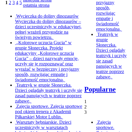
przyjazny
1
2
3
4
5
ostatnia strona
sposób,
rozwijając
Wycieczka do doliny dinozaurów
empatię i
Wycieczka do doliny dinozaurów –
świadomość
dzieci uczestniczyły w edukacyjnej,
emocjonalną.
pełnej wrażeń przygodzie na
Teatrzyk w
świeżym powietrzu.
grupie
„Kolorowe uczucia Gucia” w
Słoneczka.
grupie Słoneczka.
Projekt
Dzieci oglądały
edukacyjny „Kolorowe uczucia
teatrzyk i uczyły
Gucia” – dzieci nazywały emocje,
się zasad
uczyły się je rozpoznawać oraz
panujących w
wyrażać w bezpieczny i przyjazny
teatrze poprzez
sposób, rozwijając empatię i
zabawę.
świadomość emocjonalną.
Teatrzyk w grupie Słoneczka.
Popularne
Dzieci oglądały teatrzyk i uczyły się
zasad panujących w teatrze poprzez
zabawę.
1
Zajęcia sportowe.
Zajęcia sportowe
2
pod okiem trenera z Akademii
3
Piłkarskiej Motor Lublin.
Warsztaty bębniarskie.
Dzieci
Zajęcia
uczestniczyły w warsztatach
sportowe.