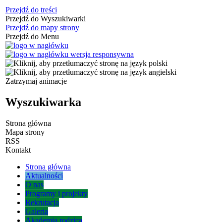
Przejdź do treści
Przejdź do Wyszukiwarki
Przejdź do mapy strony
Przejdź do Menu
Zatrzymaj animacje
Wyszukiwarka
Strona główna
Mapa strony
RSS
Kontakt
Strona główna
Aktualności
O nas
Programy i projekty
Rekrutacja
Galeria
Akademia rodzica