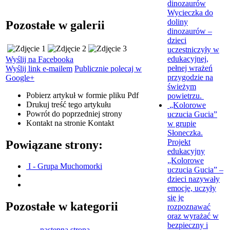
dinozaurów
Wycieczka do
doliny
Pozostałe w galerii
dinozaurów –
dzieci
uczestniczyły w
edukacyjnej,
Wyślij na Facebooka
pełnej wrażeń
Wyślij link e-mailem
Publicznie polecaj w
przygodzie na
Google+
świeżym
Pobierz artykuł w formie pliku
Pdf
powietrzu.
Drukuj
treść tego artykułu
„Kolorowe
Powrót
do poprzedniej strony
uczucia Gucia”
Kontakt
na stronie Kontakt
w grupie
Słoneczka.
Projekt
Powiązane strony:
edukacyjny
„Kolorowe
I - Grupa Muchomorki
uczucia Gucia” –
dzieci nazywały
emocje, uczyły
się je
Pozostałe w kategorii
rozpoznawać
oraz wyrażać w
bezpieczny i
następna strona