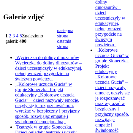
doliny
dinozaurów –
dzieci
Galerie zdjęć
uczestniczyły w
edukacyjnej,
pełnej wrażeń
następna
przygodzie na
1
2
3
4
5
Znaleziono
strona
świeżym
galerii:
400
ostatnia
powietrzu.
strona
„Kolorowe
uczucia Gucia” w
Wycieczka do doliny dinozaurów
grupie Słoneczka.
Wycieczka do doliny dinozaurów –
Projekt
dzieci uczestniczyły w edukacyjnej,
edukacyjny
pełnej wrażeń przygodzie na
„Kolorowe
świeżym powietrzu.
uczucia Gucia” –
„Kolorowe uczucia Gucia” w
dzieci nazywały
grupie Słoneczka.
Projekt
emocje, uczyły się
edukacyjny „Kolorowe uczucia
je rozpoznawać
Gucia” – dzieci nazywały emocje,
oraz wyrażać w
uczyły się je rozpoznawać oraz
bezpieczny i
wyrażać w bezpieczny i przyjazny
przyjazny sposób,
sposób, rozwijając empatię i
rozwijając
świadomość emocjonalną.
empatię i
Teatrzyk w grupie Słoneczka.
świadomość
Dzieci oglądały teatrzyk i uczyły