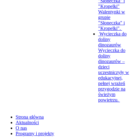
"Słoneczka" i
"Kropelki"
Walentynki w
grupie
"Słoneczka" i
"Kropelki".
Wycieczka do
doliny
dinozaurów
Wycieczka do
doliny
dinozaurów –
dzieci
uczestniczyły w
edukacyjnej,
pełnej wrażeń
przygodzie na
świeżym
powietrzu.
Strona główna
Aktualności
O nas
Programy i projekty