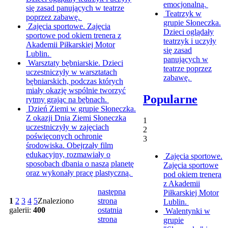
emocjonalną.
się zasad panujących w teatrze
Teatrzyk w
poprzez zabawę.
grupie Słoneczka.
Zajęcia sportowe.
Zajęcia
Dzieci oglądały
sportowe pod okiem trenera z
teatrzyk i uczyły
Akademii Piłkarskiej Motor
się zasad
Lublin.
panujących w
Warsztaty bębniarskie.
Dzieci
teatrze poprzez
uczestniczyły w warsztatach
zabawę.
bębniarskich, podczas których
miały okazję wspólnie tworzyć
Popularne
rytmy grając na bębnach.
Dzień Ziemi w grupie Słoneczka.
Z okazji Dnia Ziemi Słoneczka
1
uczestniczyły w zajęciach
2
poświęconych ochronie
3
środowiska. Obejrzały film
edukacyjny, rozmawiały o
Zajęcia sportowe.
sposobach dbania o naszą planetę
Zajęcia sportowe
oraz wykonały pracę plastyczną.
pod okiem trenera
z Akademii
następna
Piłkarskiej Motor
1
2
3
4
5
Znaleziono
strona
Lublin.
galerii:
400
ostatnia
Walentynki w
strona
grupie