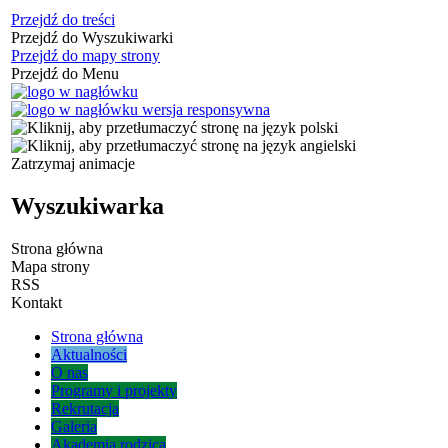
Przejdź do treści
Przejdź do Wyszukiwarki
Przejdź do mapy strony
Przejdź do Menu
Zatrzymaj animacje
Wyszukiwarka
Strona główna
Mapa strony
RSS
Kontakt
Strona główna
Aktualności
O nas
Programy i projekty
Rekrutacja
Galeria
Akademia rodzica