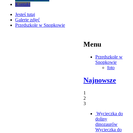
Kontakt
Jesteś tutaj
Galerie zdjęć
Przedszkole w Snopkowie
Menu
Przedszkole w
Snopkowie
foto
Najnowsze
1
2
3
Wycieczka do
doliny
dinozaurów
Wycieczka do