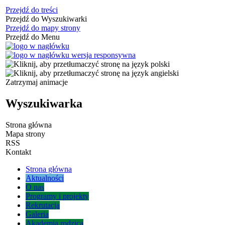
Przejdź do treści
Przejdź do Wyszukiwarki
Przejdź do mapy strony
Przejdź do Menu
Zatrzymaj animacje
Wyszukiwarka
Strona główna
Mapa strony
RSS
Kontakt
Strona główna
Aktualności
O nas
Programy i projekty
Rekrutacja
Galeria
Akademia rodzica