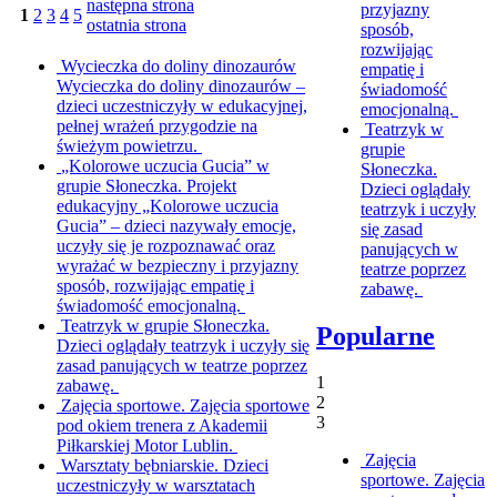
następna strona
przyjazny
1
2
3
4
5
ostatnia strona
sposób,
rozwijając
Wycieczka do doliny dinozaurów
empatię i
Wycieczka do doliny dinozaurów –
świadomość
dzieci uczestniczyły w edukacyjnej,
emocjonalną.
pełnej wrażeń przygodzie na
Teatrzyk w
świeżym powietrzu.
grupie
„Kolorowe uczucia Gucia” w
Słoneczka.
grupie Słoneczka.
Projekt
Dzieci oglądały
edukacyjny „Kolorowe uczucia
teatrzyk i uczyły
Gucia” – dzieci nazywały emocje,
się zasad
uczyły się je rozpoznawać oraz
panujących w
wyrażać w bezpieczny i przyjazny
teatrze poprzez
sposób, rozwijając empatię i
zabawę.
świadomość emocjonalną.
Teatrzyk w grupie Słoneczka.
Popularne
Dzieci oglądały teatrzyk i uczyły się
zasad panujących w teatrze poprzez
1
zabawę.
2
Zajęcia sportowe.
Zajęcia sportowe
3
pod okiem trenera z Akademii
Piłkarskiej Motor Lublin.
Zajęcia
Warsztaty bębniarskie.
Dzieci
sportowe.
Zajęcia
uczestniczyły w warsztatach