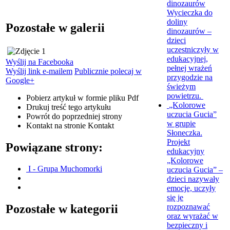
dinozaurów
Wycieczka do
doliny
Pozostałe w galerii
dinozaurów –
dzieci
uczestniczyły w
edukacyjnej,
Wyślij na Facebooka
pełnej wrażeń
Wyślij link e-mailem
Publicznie polecaj w
przygodzie na
Google+
świeżym
powietrzu.
Pobierz artykuł w formie pliku
Pdf
„Kolorowe
Drukuj
treść tego artykułu
uczucia Gucia”
Powrót
do poprzedniej strony
w grupie
Kontakt
na stronie Kontakt
Słoneczka.
Projekt
Powiązane strony:
edukacyjny
„Kolorowe
I - Grupa Muchomorki
uczucia Gucia” –
dzieci nazywały
emocje, uczyły
się je
rozpoznawać
Pozostałe w kategorii
oraz wyrażać w
bezpieczny i