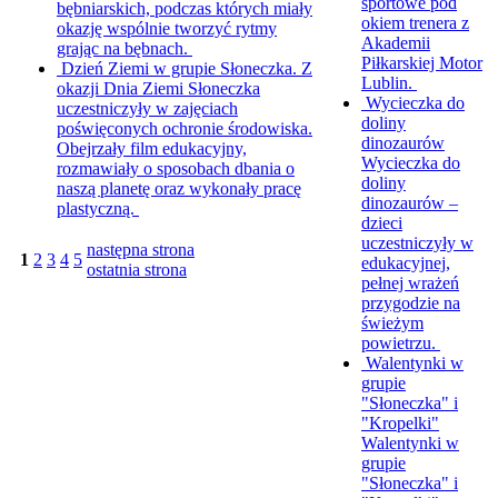
sportowe pod
bębniarskich, podczas których miały
okiem trenera z
okazję wspólnie tworzyć rytmy
Akademii
grając na bębnach.
Piłkarskiej Motor
Dzień Ziemi w grupie Słoneczka.
Z
Lublin.
okazji Dnia Ziemi Słoneczka
Wycieczka do
uczestniczyły w zajęciach
doliny
poświęconych ochronie środowiska.
dinozaurów
Obejrzały film edukacyjny,
Wycieczka do
rozmawiały o sposobach dbania o
doliny
naszą planetę oraz wykonały pracę
dinozaurów –
plastyczną.
dzieci
uczestniczyły w
następna strona
1
2
3
4
5
edukacyjnej,
ostatnia strona
pełnej wrażeń
przygodzie na
świeżym
powietrzu.
Walentynki w
grupie
"Słoneczka" i
"Kropelki"
Walentynki w
grupie
"Słoneczka" i