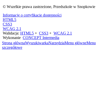
©
Wszelkie prawa zastrzeżone, Przedszkole w Snopkowie
Informacje o certyfikacie dostępności
HTML5
CSS3
WCAG 2.1
Walidacja:
HTML5
+
CSS3
+
WCAG 2.1
Wykonanie
CONCEPT
Intermedia
Strona główna
Wyszukiwarka
Narzędzia
Menu główne
Menu
szczegółowe