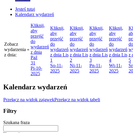
Jesteś tutaj
Kalendarz wydarzeń
Kliknij,
Kliknij,
Kliknij,
Kliknij,
Kliknij,
Kl
aby
aby
aby
aby
aby
a
przejść
przejść
przejść
przejść
przejść
pr
do
Zobacz
do
do
do
do
d
wydarzeń
wydarzenia
«
wydarzeń
wydarzeń
wydarzeń
wydarzeń
w
z dnia
z dnia:
z dnia
Lis
z dnia
Lis
z dnia
Lis
z dnia
Lis
z 
Paź
1
2
3
4
5
31
So
-11-
Ni
-11-
Pn
-11-
Wt
-11-
Śr
Pi
-10-
2025
2025
2025
2025
2
2025
Kalendarz wydarzeń
Przełącz na widok zajawek
Przełącz na widok tabeli
Filtry
Szukana fraza