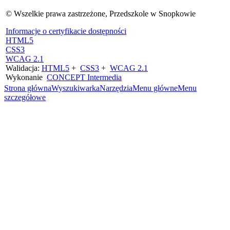
©
Wszelkie prawa zastrzeżone, Przedszkole w Snopkowie
Informacje o certyfikacie dostępności
HTML5
CSS3
WCAG 2.1
Walidacja:
HTML5
+
CSS3
+
WCAG 2.1
Wykonanie
CONCEPT
Intermedia
Strona główna
Wyszukiwarka
Narzędzia
Menu główne
Menu
szczegółowe