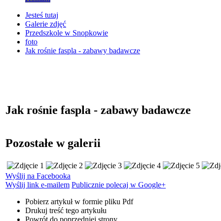
Jesteś tutaj
Galerie zdjęć
Przedszkole w Snopkowie
foto
Jak rośnie faspla - zabawy badawcze
Jak rośnie faspla - zabawy badawcze
Pozostałe w galerii
Wyślij na Facebooka
Wyślij link e-mailem
Publicznie polecaj w Google+
Pobierz artykuł w formie pliku
Pdf
Drukuj
treść tego artykułu
Powrót
do poprzedniej strony