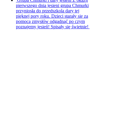
Grupa Chmurki i dary jesieni
Z okazji
pierwszego dnia jesieni grupa Chmurki
przyniosła do przedszkola dary tej
pięknej pory roku. Dzieci starały się za
pomocą zmysłów odgadnąć po czym
poznajemy jesień! Spisały się świetnie!