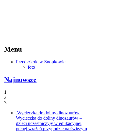
Menu
Przedszkole w Snopkowie
foto
Najnowsze
1
2
3
Wycieczka do doliny dinozaurów
Wycieczka do doliny dinozaurów –
dzieci uczestniczyły w edukacyjnej,
pełnej wrażeń przygodzie na świeżym