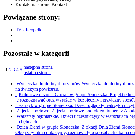
Kontakt
na stronie Kontakt
Powiązane strony:
IV - Kropelki
Pozostałe w kategorii
następna strona
1
2
3
4
5
ostatnia strona
Wycieczka do doliny dinozaurów
Wycieczka do doliny dinoza
na świeżym powietrzu.
„Kolorowe uczucia Gucia” w grupie Słoneczka.
Projekt eduk
je rozpoznawać oraz wyrażać w bezpieczny i przyjazny sposó
Teatrzyk w grupie Słoneczka.
Dzieci oglądały teatrzyk i uczy
Zajęcia sportowe.
Zajęcia sportowe pod okiem trenera z Akad
Warsztaty bębniarskie.
Dzieci uczestniczyły w warsztatach bę
na bębnach.
Dzień Ziemi w grupie Słoneczka.
Z okazji Dnia Ziemi Słonec
Obejrzały film edukacyjny, rozmawiały o sposobach dbania o 