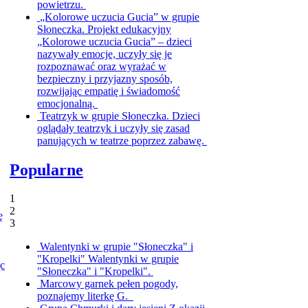
powietrzu.
„Kolorowe uczucia Gucia” w grupie
Słoneczka.
Projekt edukacyjny
„Kolorowe uczucia Gucia” – dzieci
nazywały emocje, uczyły się je
rozpoznawać oraz wyrażać w
bezpieczny i przyjazny sposób,
rozwijając empatię i świadomość
emocjonalną.
Teatrzyk w grupie Słoneczka.
Dzieci
oglądały teatrzyk i uczyły się zasad
panujących w teatrze poprzez zabawę.
Popularne
1
2
ę
3
Walentynki w grupie "Słoneczka" i
"Kropelki"
Walentynki w grupie
ąc
"Słoneczka" i "Kropelki".
Marcowy garnek pełen pogody,
poznajemy literkę G.