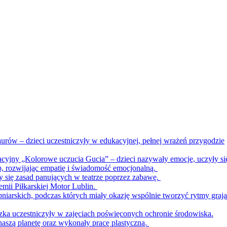
urów – dzieci uczestniczyły w edukacyjnej, pełnej wrażeń przygodzie
acyjny „Kolorowe uczucia Gucia” – dzieci nazywały emocje, uczyły si
b, rozwijając empatię i świadomość emocjonalną.
ły się zasad panujących w teatrze poprzez zabawę.
emii Piłkarskiej Motor Lublin.
bniarskich, podczas których miały okazję wspólnie tworzyć rytmy graj
zka uczestniczyły w zajęciach poświęconych ochronie środowiska.
naszą planetę oraz wykonały pracę plastyczną.