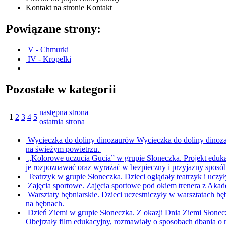
Kontakt
na stronie Kontakt
Powiązane strony:
V - Chmurki
IV - Kropelki
Pozostałe w kategorii
następna strona
1
2
3
4
5
ostatnia strona
Wycieczka do doliny dinozaurów
Wycieczka do doliny dinoza
na świeżym powietrzu.
„Kolorowe uczucia Gucia” w grupie Słoneczka.
Projekt eduk
je rozpoznawać oraz wyrażać w bezpieczny i przyjazny sposó
Teatrzyk w grupie Słoneczka.
Dzieci oglądały teatrzyk i uczy
Zajęcia sportowe.
Zajęcia sportowe pod okiem trenera z Akad
Warsztaty bębniarskie.
Dzieci uczestniczyły w warsztatach bę
na bębnach.
Dzień Ziemi w grupie Słoneczka.
Z okazji Dnia Ziemi Słonec
Obejrzały film edukacyjny, rozmawiały o sposobach dbania o 