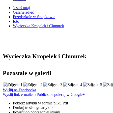
Jesteś tutaj
Galerie zdjęć
Przedszkole w Snopkowie
foto
Wycieczka Kropelek i Chmurek
Wycieczka Kropelek i Chmurek
Pozostałe w galerii
Wyślij na Facebooka
Wyślij link e-mailem
Publicznie polecaj w Google+
Pobierz artykuł w formie pliku
Pdf
Drukuj
treść tego artykułu
Powrót
do poprzedniej strony