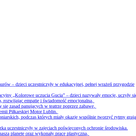
urów – dzieci uczestniczyły w edukacyjnej, pełnej wrażeń przygodzie
acyjny „Kolorowe uczucia Gucia” – dzieci nazywały emocje, uczyły si
b, rozwijając empatię i świadomość emocjonalną.
ły się zasad panujących w teatrze poprzez zabawę.
emii Piłkarskiej Motor Lublin.
bniarskich, podczas których miały okazję wspólnie tworzyć rytmy graj
zka uczestniczyły w zajęciach poświęconych ochronie środowiska.
naszą planetę oraz wykonały pracę plastyczną.