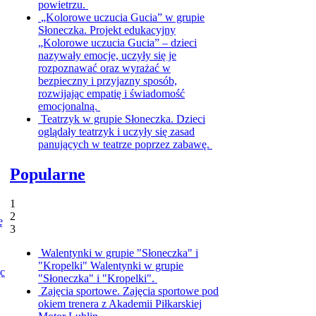
powietrzu.
„Kolorowe uczucia Gucia” w grupie
Słoneczka.
Projekt edukacyjny
„Kolorowe uczucia Gucia” – dzieci
nazywały emocje, uczyły się je
rozpoznawać oraz wyrażać w
bezpieczny i przyjazny sposób,
rozwijając empatię i świadomość
emocjonalną.
Teatrzyk w grupie Słoneczka.
Dzieci
oglądały teatrzyk i uczyły się zasad
panujących w teatrze poprzez zabawę.
Popularne
1
2
ę
3
Walentynki w grupie "Słoneczka" i
"Kropelki"
Walentynki w grupie
ąc
"Słoneczka" i "Kropelki".
Zajęcia sportowe.
Zajęcia sportowe pod
okiem trenera z Akademii Piłkarskiej