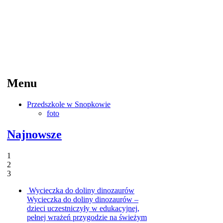
Menu
Przedszkole w Snopkowie
foto
Najnowsze
1
2
3
Wycieczka do doliny dinozaurów
Wycieczka do doliny dinozaurów –
dzieci uczestniczyły w edukacyjnej,
pełnej wrażeń przygodzie na świeżym