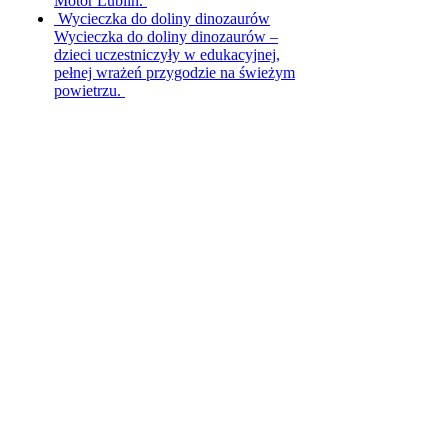
Motor Lublin.
Wycieczka do doliny dinozaurów
Wycieczka do doliny dinozaurów –
dzieci uczestniczyły w edukacyjnej,
pełnej wrażeń przygodzie na świeżym
powietrzu.