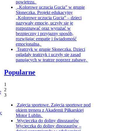
powietrzu.
„Kolorowe uczucia Gucia” w grupie
Słoneczka.
Projekt edukacyjny
„Kolorowe uczucia Gucia” – dzieci
nazywały emocje, uczyły się je
rozpoznawać oraz wyrażać w
bezpieczny i przyjazny sposób,
rozwijając empatię i świadomość
emocjonalną.
Teatrzyk w grupie Słoneczka.
Dzieci
oglądały teatrzyk i uczyły się zasad
panujących w teatrze poprzez zabawę.
Popularne
1
2
ę
3
Zajęcia sportowe.
Zajęcia sportowe pod
okiem trenera z Akademii Piłkarskiej
ąc
Motor Lublin.
Wycieczka do doliny dinozaurów
Wycieczka do doliny dinozaurów –