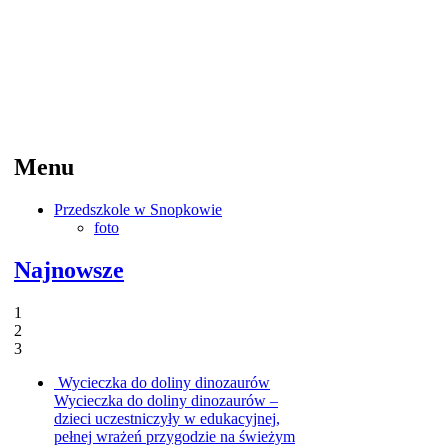
Menu
Przedszkole w Snopkowie
foto
Najnowsze
1
2
3
Wycieczka do doliny dinozaurów
Wycieczka do doliny dinozaurów –
dzieci uczestniczyły w edukacyjnej,
pełnej wrażeń przygodzie na świeżym