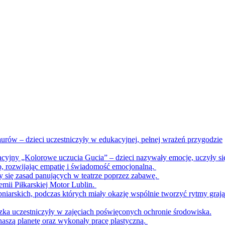
urów – dzieci uczestniczyły w edukacyjnej, pełnej wrażeń przygodzie
acyjny „Kolorowe uczucia Gucia” – dzieci nazywały emocje, uczyły si
b, rozwijając empatię i świadomość emocjonalną.
ły się zasad panujących w teatrze poprzez zabawę.
emii Piłkarskiej Motor Lublin.
bniarskich, podczas których miały okazję wspólnie tworzyć rytmy graj
zka uczestniczyły w zajęciach poświęconych ochronie środowiska.
naszą planetę oraz wykonały pracę plastyczną.