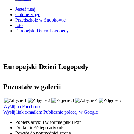
Jesteś tutaj
Galerie zdjęć
Przedszkole w Snopkowie
foto
Europejski Dzień Logopedy
Europejski Dzień Logopedy
Pozostałe w galerii
Wyślij na Facebooka
Wyślij link e-mailem
Publicznie polecaj w Google+
Pobierz artykuł w formie pliku
Pdf
Drukuj
treść tego artykułu
Powrót
do poprzedniej strony