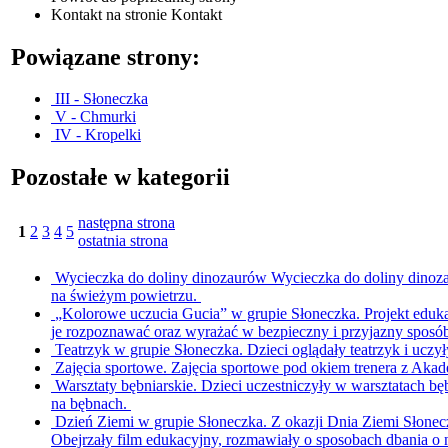
Kontakt
na stronie Kontakt
Powiązane strony:
III - Słoneczka
V - Chmurki
IV - Kropelki
Pozostałe w kategorii
następna strona
1
2
3
4
5
ostatnia strona
Wycieczka do doliny dinozaurów
Wycieczka do doliny dinoza
na świeżym powietrzu.
„Kolorowe uczucia Gucia” w grupie Słoneczka.
Projekt eduk
je rozpoznawać oraz wyrażać w bezpieczny i przyjazny sposó
Teatrzyk w grupie Słoneczka.
Dzieci oglądały teatrzyk i uczy
Zajęcia sportowe.
Zajęcia sportowe pod okiem trenera z Akad
Warsztaty bębniarskie.
Dzieci uczestniczyły w warsztatach bę
na bębnach.
Dzień Ziemi w grupie Słoneczka.
Z okazji Dnia Ziemi Słonec
Obejrzały film edukacyjny, rozmawiały o sposobach dbania o 