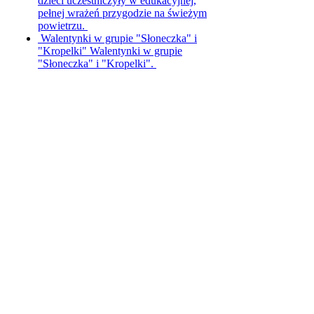
dzieci uczestniczyły w edukacyjnej,
pełnej wrażeń przygodzie na świeżym
powietrzu.
Walentynki w grupie "Słoneczka" i
"Kropelki"
Walentynki w grupie
"Słoneczka" i "Kropelki".