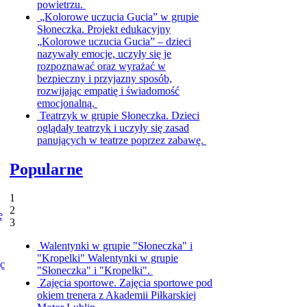
powietrzu.
„Kolorowe uczucia Gucia” w grupie
Słoneczka.
Projekt edukacyjny
„Kolorowe uczucia Gucia” – dzieci
nazywały emocje, uczyły się je
rozpoznawać oraz wyrażać w
bezpieczny i przyjazny sposób,
rozwijając empatię i świadomość
emocjonalną.
Teatrzyk w grupie Słoneczka.
Dzieci
oglądały teatrzyk i uczyły się zasad
panujących w teatrze poprzez zabawę.
Popularne
1
2
ę
3
Walentynki w grupie "Słoneczka" i
"Kropelki"
Walentynki w grupie
ąc
"Słoneczka" i "Kropelki".
Zajęcia sportowe.
Zajęcia sportowe pod
okiem trenera z Akademii Piłkarskiej