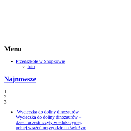
Menu
Przedszkole w Snopkowie
foto
Najnowsze
1
2
3
Wycieczka do doliny dinozaurów
Wycieczka do doliny dinozaurów –
dzieci uczestniczyły w edukacyjnej,
pełnej wrażeń przygodzie na świeżym