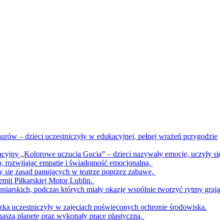
urów – dzieci uczestniczyły w edukacyjnej, pełnej wrażeń przygodzie
acyjny „Kolorowe uczucia Gucia” – dzieci nazywały emocje, uczyły si
b, rozwijając empatię i świadomość emocjonalną.
ły się zasad panujących w teatrze poprzez zabawę.
emii Piłkarskiej Motor Lublin.
bniarskich, podczas których miały okazję wspólnie tworzyć rytmy graj
zka uczestniczyły w zajęciach poświęconych ochronie środowiska.
naszą planetę oraz wykonały pracę plastyczną.