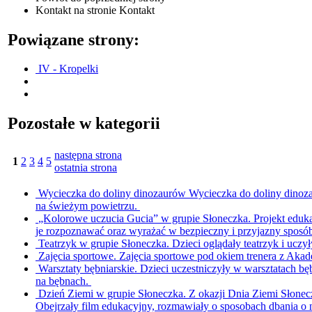
Kontakt
na stronie Kontakt
Powiązane strony:
IV - Kropelki
Pozostałe w kategorii
następna strona
1
2
3
4
5
ostatnia strona
Wycieczka do doliny dinozaurów
Wycieczka do doliny dinoza
na świeżym powietrzu.
„Kolorowe uczucia Gucia” w grupie Słoneczka.
Projekt eduk
je rozpoznawać oraz wyrażać w bezpieczny i przyjazny sposó
Teatrzyk w grupie Słoneczka.
Dzieci oglądały teatrzyk i uczy
Zajęcia sportowe.
Zajęcia sportowe pod okiem trenera z Akad
Warsztaty bębniarskie.
Dzieci uczestniczyły w warsztatach bę
na bębnach.
Dzień Ziemi w grupie Słoneczka.
Z okazji Dnia Ziemi Słonec
Obejrzały film edukacyjny, rozmawiały o sposobach dbania o 