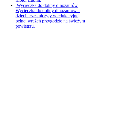
Motor Lublin.
Wycieczka do doliny dinozaurów
Wycieczka do doliny dinozaurów –
dzieci uczestniczyły w edukacyjnej,
pełnej wrażeń przygodzie na świeżym
powietrzu.