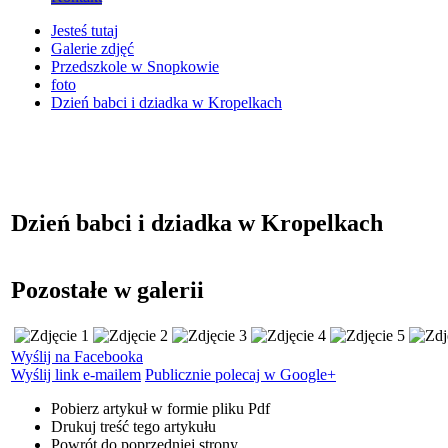
Jesteś tutaj
Galerie zdjęć
Przedszkole w Snopkowie
foto
Dzień babci i dziadka w Kropelkach
Dzień babci i dziadka w Kropelkach
Pozostałe w galerii
Wyślij na Facebooka
Wyślij link e-mailem
Publicznie polecaj w Google+
Pobierz artykuł w formie pliku
Pdf
Drukuj
treść tego artykułu
Powrót
do poprzedniej strony