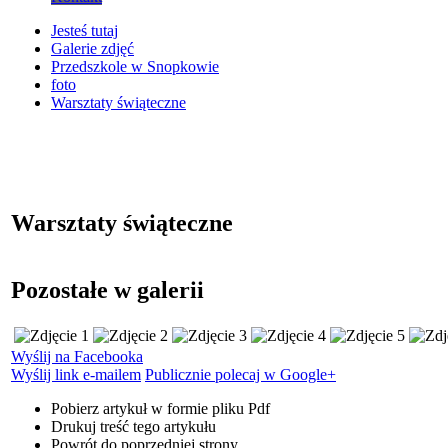
Jesteś tutaj
Galerie zdjęć
Przedszkole w Snopkowie
foto
Warsztaty świąteczne
Warsztaty świąteczne
Pozostałe w galerii
Wyślij na Facebooka
Wyślij link e-mailem
Publicznie polecaj w Google+
Pobierz artykuł w formie pliku
Pdf
Drukuj
treść tego artykułu
Powrót
do poprzedniej strony