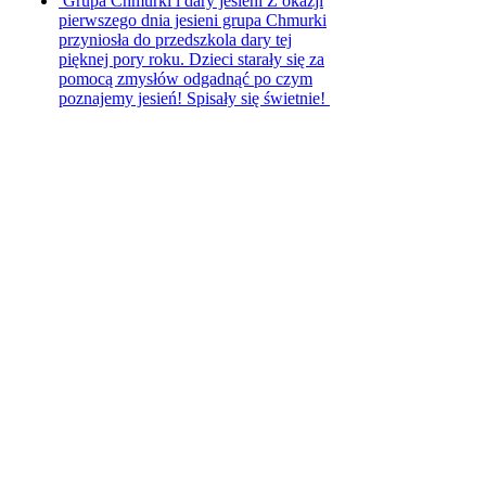
Grupa Chmurki i dary jesieni
Z okazji
pierwszego dnia jesieni grupa Chmurki
przyniosła do przedszkola dary tej
pięknej pory roku. Dzieci starały się za
pomocą zmysłów odgadnąć po czym
poznajemy jesień! Spisały się świetnie!