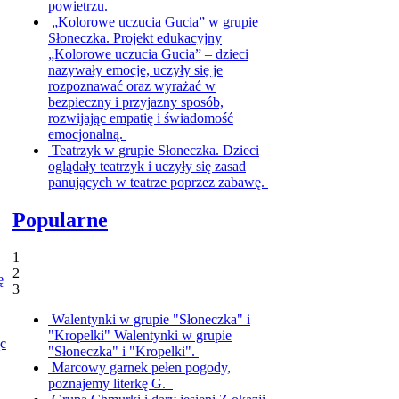
powietrzu.
„Kolorowe uczucia Gucia” w grupie
Słoneczka.
Projekt edukacyjny
„Kolorowe uczucia Gucia” – dzieci
nazywały emocje, uczyły się je
rozpoznawać oraz wyrażać w
bezpieczny i przyjazny sposób,
rozwijając empatię i świadomość
emocjonalną.
Teatrzyk w grupie Słoneczka.
Dzieci
oglądały teatrzyk i uczyły się zasad
panujących w teatrze poprzez zabawę.
Popularne
1
2
ę
3
Walentynki w grupie "Słoneczka" i
"Kropelki"
Walentynki w grupie
ąc
"Słoneczka" i "Kropelki".
Marcowy garnek pełen pogody,
poznajemy literkę G.