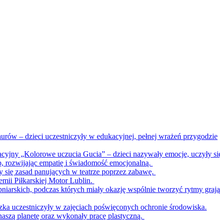
urów – dzieci uczestniczyły w edukacyjnej, pełnej wrażeń przygodzie
acyjny „Kolorowe uczucia Gucia” – dzieci nazywały emocje, uczyły si
b, rozwijając empatię i świadomość emocjonalną.
ły się zasad panujących w teatrze poprzez zabawę.
emii Piłkarskiej Motor Lublin.
bniarskich, podczas których miały okazję wspólnie tworzyć rytmy graj
zka uczestniczyły w zajęciach poświęconych ochronie środowiska.
naszą planetę oraz wykonały pracę plastyczną.