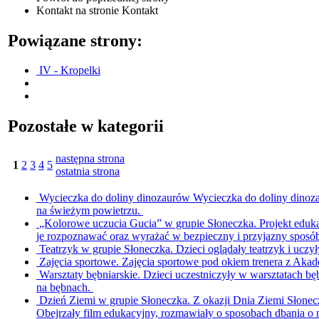
Kontakt
na stronie Kontakt
Powiązane strony:
IV - Kropelki
Pozostałe w kategorii
następna strona
1
2
3
4
5
ostatnia strona
Wycieczka do doliny dinozaurów
Wycieczka do doliny dinoza
na świeżym powietrzu.
„Kolorowe uczucia Gucia” w grupie Słoneczka.
Projekt eduk
je rozpoznawać oraz wyrażać w bezpieczny i przyjazny sposó
Teatrzyk w grupie Słoneczka.
Dzieci oglądały teatrzyk i uczy
Zajęcia sportowe.
Zajęcia sportowe pod okiem trenera z Akad
Warsztaty bębniarskie.
Dzieci uczestniczyły w warsztatach bę
na bębnach.
Dzień Ziemi w grupie Słoneczka.
Z okazji Dnia Ziemi Słonec
Obejrzały film edukacyjny, rozmawiały o sposobach dbania o 