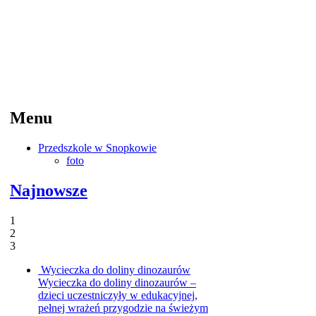
Menu
Przedszkole w Snopkowie
foto
Najnowsze
1
2
3
Wycieczka do doliny dinozaurów
Wycieczka do doliny dinozaurów –
dzieci uczestniczyły w edukacyjnej,
pełnej wrażeń przygodzie na świeżym