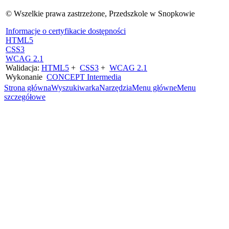
©
Wszelkie prawa zastrzeżone, Przedszkole w Snopkowie
Informacje o certyfikacie dostępności
HTML5
CSS3
WCAG 2.1
Walidacja:
HTML5
+
CSS3
+
WCAG 2.1
Wykonanie
CONCEPT
Intermedia
Strona główna
Wyszukiwarka
Narzędzia
Menu główne
Menu
szczegółowe