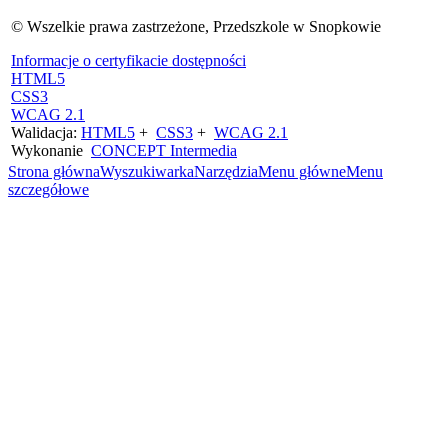
©
Wszelkie prawa zastrzeżone, Przedszkole w Snopkowie
Informacje o certyfikacie dostępności
HTML5
CSS3
WCAG 2.1
Walidacja:
HTML5
+
CSS3
+
WCAG 2.1
Wykonanie
CONCEPT
Intermedia
Strona główna
Wyszukiwarka
Narzędzia
Menu główne
Menu
szczegółowe