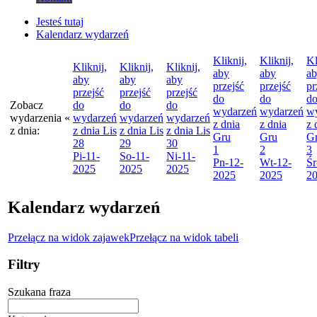
Jesteś tutaj
Kalendarz wydarzeń
Kliknij,
Kliknij,
Kl
Kliknij,
Kliknij,
Kliknij,
aby
aby
a
aby
aby
aby
przejść
przejść
pr
przejść
przejść
przejść
do
do
d
Zobacz
do
do
do
wydarzeń
wydarzeń
w
wydarzenia
«
wydarzeń
wydarzeń
wydarzeń
z dnia
z dnia
z 
z dnia:
z dnia
Lis
z dnia
Lis
z dnia
Lis
Gru
Gru
G
28
29
30
1
2
3
Pi
-11-
So
-11-
Ni
-11-
Pn
-12-
Wt
-12-
Śr
2025
2025
2025
2025
2025
2
Kalendarz wydarzeń
Przełącz na widok zajawek
Przełącz na widok tabeli
Filtry
Szukana fraza