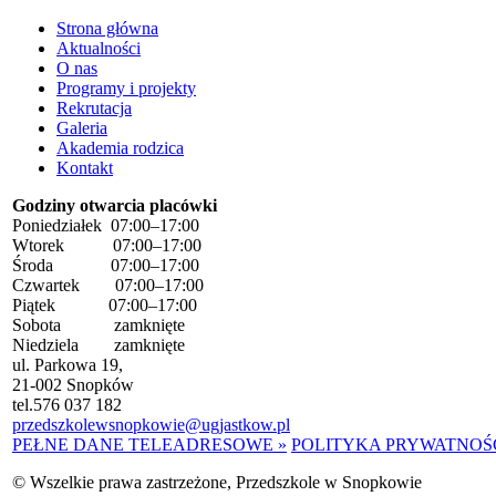
Strona główna
Aktualności
O nas
Programy i projekty
Rekrutacja
Galeria
Akademia rodzica
Kontakt
Godziny otwarcia placówki
Poniedziałek 07:00–17:00
Wtorek 07:00–17:00
Środa 07:00–17:00
Czwartek 07:00–17:00
Piątek 07:00–17:00
Sobota zamknięte
Niedziela zamknięte
ul. Parkowa 19,
21-002 Snopków
tel.
576 037 182
przedszkolewsnopkowie@ugjastkow.pl
PEŁNE DANE TELEADRESOWE »
POLITYKA PRYWATNOŚC
©
Wszelkie prawa zastrzeżone, Przedszkole w Snopkowie