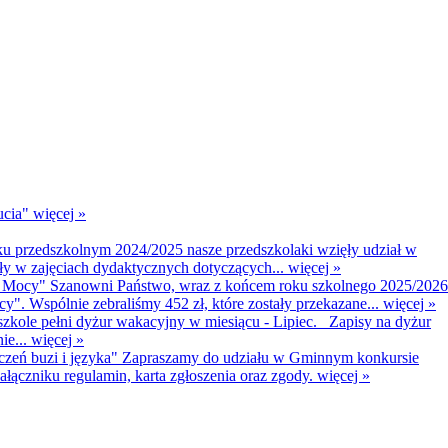
ucia"
więcej »
u przedszkolnym 2024/2025 nasze przedszkolaki wzięły udział w
zyły w zajęciach dydaktycznych dotyczących...
więcej »
ny Mocy"
Szanowni Państwo, wraz z końcem roku szkolnego 2025/2026
y". Wspólnie zebraliśmy 452 zł, które zostały przekazane...
więcej »
zkole pełni dyżur wakacyjny w miesiącu - Lipiec. Zapisy na dyżur
ie...
więcej »
eń buzi i języka"
Zapraszamy do udziału w Gminnym konkursie
łączniku regulamin, karta zgłoszenia oraz zgody.
więcej »