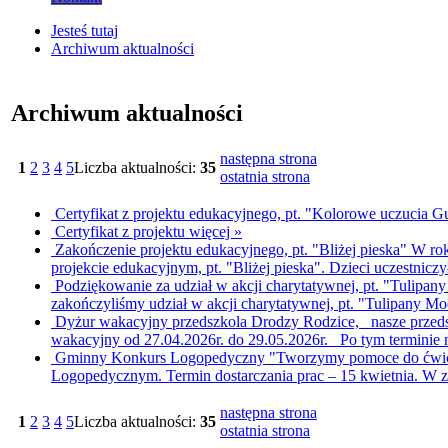
Jesteś tutaj
Archiwum aktualności
Archiwum aktualności
następna strona
1
2
3
4
5
Liczba aktualności:
35
ostatnia strona
Certyfikat z projektu edukacyjnego, pt. "Kolorowe uczucia G
Certyfikat z projektu
więcej »
Zakończenie projektu edukacyjnego, pt. "Bliżej pieska"
W rok
projekcie edukacyjnym, pt. "Bliżej pieska". Dzieci uczestnic
Podziękowanie za udział w akcji charytatywnej, pt. "Tulipa
zakończyliśmy udział w akcji charytatywnej, pt. "Tulipany Moc
Dyżur wakacyjny przedszkola
Drodzy Rodzice, nasze przeds
wakacyjny od 27.04.2026r. do 29.05.2026r. Po tym terminie n
Gminny Konkurs Logopedyczny "Tworzymy pomoce do ćwicz
Logopedycznym. Termin dostarczania prac – 15 kwietnia. W za
następna strona
1
2
3
4
5
Liczba aktualności:
35
ostatnia strona