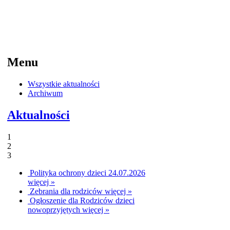
Menu
Wszystkie aktualności
Archiwum
Aktualności
1
2
3
Polityka ochrony dzieci 24.07.2026
więcej »
Zebrania dla rodziców
więcej »
Ogłoszenie dla Rodziców dzieci
nowoprzyjętych
więcej »